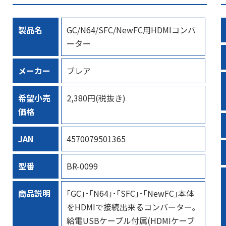
製品名
GC/N64/SFC/NewFC用HDMIコンバ
ーター
メーカー
ブレア
希望小売
2,380円(税抜き)
価格
JAN
4570079501365
型番
BR-0099
商品説明
｢GC｣･｢N64｣･｢SFC｣･｢NewFC｣本体
をHDMIで接続出来るコンバーター｡
給電USBケーブル付属(HDMIケーブ